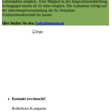
Lebensjahres möglich. Eine Mitglied in der Jungschützenabteilung
ist hingegen bereits ab 16 Jahre möglich. Die Aufnahme erfolgt auf
der Jahreshauptversammlung der St.-Sebastian-
Schützenbruderschaft im Janaur.
Hier finden Sie den
Aufnahmeantrag
Kontakt
erwünscht!
Bollerborn-Kompanie