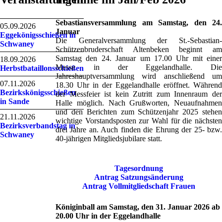
Sebastiansversammlung am Samstag, den 24.
05.09.2026
Januar
Eggekönigsschießen in
Die Generalversammlung der St.-Sebastian-
Schwaney
Schützenbruderschaft Altenbeken beginnt am
Samstag den 24. Januar um 17.00 Uhr mit einer
18.09.2026
Messe in der Eggelandhalle. Die
Herbstbataillonsschießen
Jahreshauptversammlung wird anschließend um
07.11.2026
18.30 Uhr in der Eggelandhalle eröffnet. Während
Bezirkskönigsschießen
der Messfeier ist kein Zutritt zum Innenraum der
in Sande
Halle möglich. Nach Grußworten, Neuaufnahmen
und den Berichten zum Schützenjahr 2025 stehen
21.11.2026
wichtige Vorstandsposten zur Wahl für die nächsten
Bezirksverbandstag in
drei Jahre an. Auch finden die Ehrung der 25- bzw.
Schwaney
40-jährigen Mitgliedsjubilare statt.
Tagesordnung
Antrag Satzungsänderung
Antrag Vollmitgliedschaft Frauen
Königinball am Samstag, den 31. Januar 2026 ab
20.00 Uhr in der Eggelandhalle