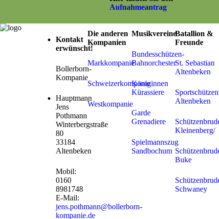
Aufnahmeantrag
Die anderen
Musikvereine
Batallion &
Kontakt
Kompanien
Freunde
erwünscht!
Bundesschützen-
Markkompanie
Bahnorchester
St. Sebastian
Bollerborn-
Altenbeken
Kompanie
Schweizerkompanie
Königinnen
Kürassiere
Sportschützen
Hauptmann
Altenbeken
Westkompanie
Jens
Garde
Pothmann
Grenadiere
Schützenbrude
Winterbergstraße
Kleinenberg/
80
33184
Spielmannszug
Altenbeken
Sandbochum
Schützenbrude
Buke
Mobil:
0160
Schützenbrude
8981748
Schwaney
E-Mail:
jens.pothmann@bollerborn-
kompanie.de